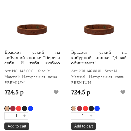
Браслет узкий на
Браслет узкий на
кобурной кнопке "Береги
кобурной кнопке "Давай
себя. Я тебя люблю
обнимемся"
(большие)"
Art: И01.143.00.01
Size: M
Art: И01.146.00.01
Size: M
Material: Натуральная кожа
Material: Натуральная кожа
PREMIUM
PREMIUM
724.5 р
724.5 р
-
+
-
+
Add to cart
Add to cart