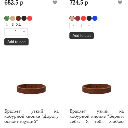
682.5 р
724.5 р
L
S
XL
-
+
-
+
Add to cart
Add to cart
Браслет узкий на
Браслет узкий на
кобурной кнопке "Дорогу
кобурной кнопке "Береги
осилит идущий"
себя. Я тебя люблю
(маленький)"