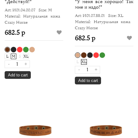
"Действуй!"
"У меня все хорошо! Так
мне и надо!"
Art: И01.04.00.07
Size: M
Art: И01.07.88.01
Size: XL
Material: Натуральная кожа
Material: Натуральная кожа
Crazy Horse
Crazy Horse
682.5 р
682.5 р
L
M
S
XL
L
XL
-
+
-
+
Add to cart
Add to cart