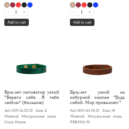
-
+
-
+
Add to cart
Add to cart
Браслет-мотиватор узкий
Браслет узкий на
"Береги себя. Я тебя
кобурной кнопке "Будь
люблю" (большие)
собой. Мир привыкнет."
Art: И01.16.00.05
Size: S
Art: И01.161.00.01
Size: M
Material: Натуральная кожа
Material: Натуральная кожа
Crazy Horse
PREMIUM