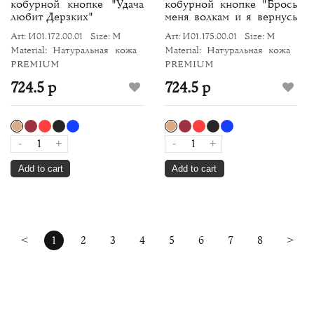
кобурной кнопке "Удача
кобурной кнопке "Брось
любит Дерзких"
меня волкам и я вернусь
во главе стаи"
Art: И01.172.00.01
Size: M
Art: И01.175.00.01
Size: M
Material: Натуральная кожа
Material: Натуральная кожа
PREMIUM
PREMIUM
724.5 р
724.5 р
-
+
-
+
Add to cart
Add to cart
<
1
2
3
4
5
6
7
8
>