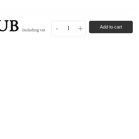
RUB
-
+
Add to cart
Including vat