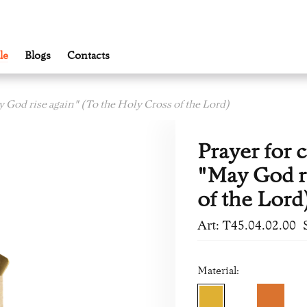
le
Blogs
Contacts
y God rise again" (To the Holy Cross of the Lord)
Prayer for 
"May God ri
of the Lord
Art: Т45.04.02.00
Material: