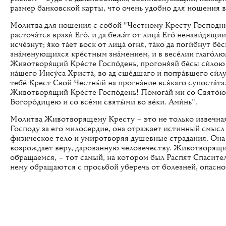
размер банковской карты, что очень удобно для ношения в
Молитва для ношения с собой "Честному Кресту Господню"
расточа́тся врази́ Его́, и да бежа́т от лица́ Его́ ненави́дящии
исче́знут; я́ко та́ет воск от лица́ огня́, та́ко да поги́бнут бе
зна́менующихся кре́стным зна́мением, и в весе́лии глаго́лю
Животворя́щий Кре́сте Госпо́день, прогоня́яй бе́сы си́лою 
на́шего Иису́са Христа́, во ад сше́дшаго и попра́вшего си́л
тебе́ Крест Свой Честны́й на прогна́ние вся́каго супоста́та
Животворя́щий Кре́сте Госпо́день! Помога́й ми со Свято́
Богоро́дицею и со все́ми святы́ми во ве́ки. Ами́нь".
Молитва Животворящему Кресту – это не только извечная
Господу за его милосердие, она отражает истинный смысл
физическое тело и умиротворяя душевные страдания. Она 
возрождает веру, дарованную человечеству. Животворящи
обращаемся, – тот самый, на котором был Распят Спасител
нему обращаются с просьбой уберечь от болезней, опасно