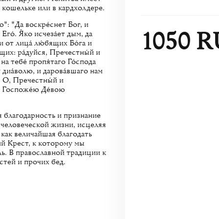
 кошельке или в кардхолдере.
: "Да воскре́снет Бог, и
1050 
 Его́. Я́ко исчеза́ет дым, да
́си от лица́ лю́бящих Бо́га и
щих: ра́дуйся, Пречестны́й и
на тебе́ пропя́таго Го́спода
у диа́волю, и дарова́вшаго нам
. О, Пречестны́й и
ю Госпоже́ю Де́вою
 благодарность и признание
 человеческой жизни, исцеляя
как величайшая благодать
й Крест, к которому мы
ь. В православной традиции к
стей и прочих бед.