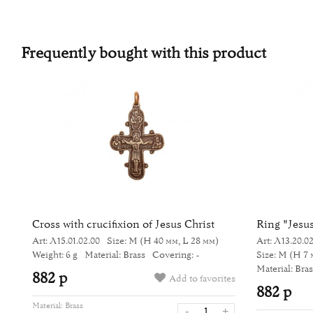
Frequently bought with this product
as"
Cross with crucifixion of Jesus Christ
Ring "Jesus
Art: Л15.01.02.00
Size: M
(H 40 мм, L 28 мм)
Art: Л13.20.0
Weight: 6 g
Material: Brass
Covering: -
Size: M
(H 7 м
Material: Bra
882 р
Add to favorites
882 р
tes
Material:
Brass
-
+