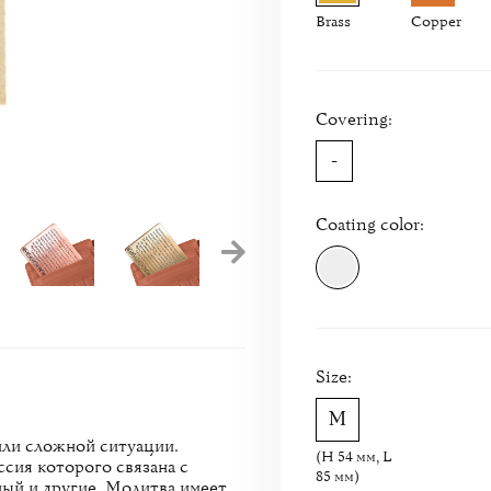
Brass
Copper
Covering:
-
Coating color:
Size:
или сложной ситуации.
(H 54 мм, L
ссия которого связана с
85 мм)
ый и другие. Молитва имеет