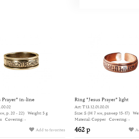
 Prayer" in-line
Ring "Jesus Prayer" light
2.00.02
Art: Т13.12.01.00.01
м, р. 20 - 22)
Weight: 5 g
Size: S
(H 7 мм, размер 15-17)
Wei
ss
Covering: -
Material: Copper
Covering: -
462 р
Add to favorites
Ad