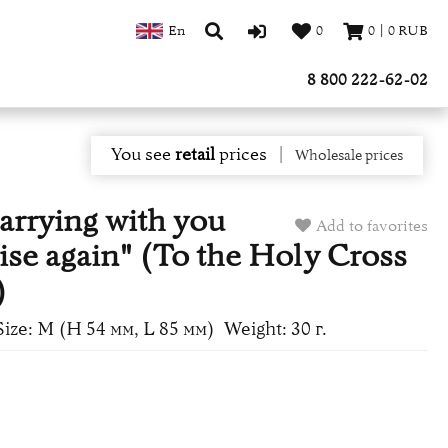
En
0
0
|
0
RUB
8 800 222-62-02
You see
retail
prices
|
Wholesale prices
carrying with you
Add to favorites
se again" (To the Holy Cross
)
Size: M (H 54 мм, L 85 мм)
Weight: 30 г.