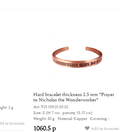
Hard bracelet thickness 2.5 mm "Prayer
B
to Nicholas the Wonderworker"
a
Art: Т01.159.01.00.02
Ar
ght: 2 g
Size: S
(H 7 мм , размер 15-17 см)
Si
Weight: 30 g
Material: Copper
Covering: -
We
d to favorites
1060.5 р
1
Add to favorites