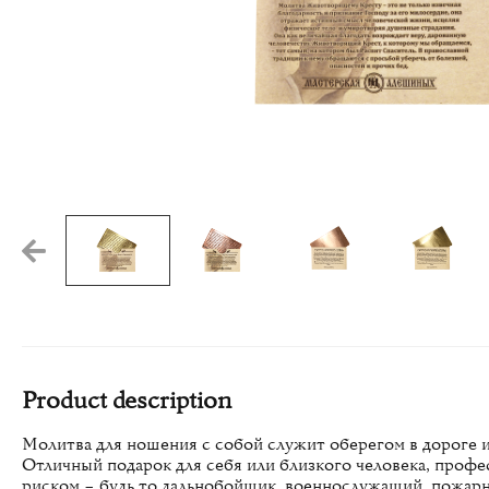
Video
Product description
Молитва для ношения с собой служит оберегом в дороге 
Отличный подарок для себя или близкого человека, профе
риском – будь то дальнобойщик, военнослужащий, пожарн