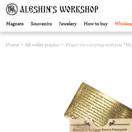
Magnets
Souvenirs
Jewelery
How to buy
Wholesa
Home
All wallet prayers
Prayer for carrying with you "Ma